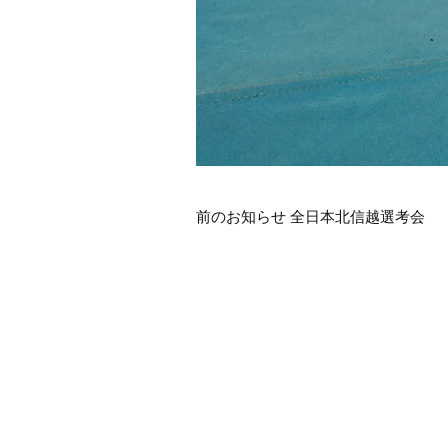
前
前のお知らせ 全日本北信越選考会
後
の
お
知
ら
せ