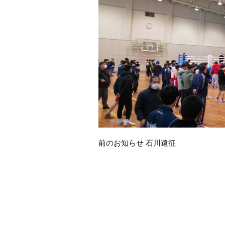
前
前のお知らせ 石川遠征
後
の
お
知
ら
せ