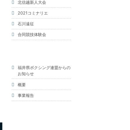
北信越新人大会
2021コミナリエ
石川遠征
合同競技体験会
ま
福井県ボクシング連盟からの
お知らせ
概要
事業報告